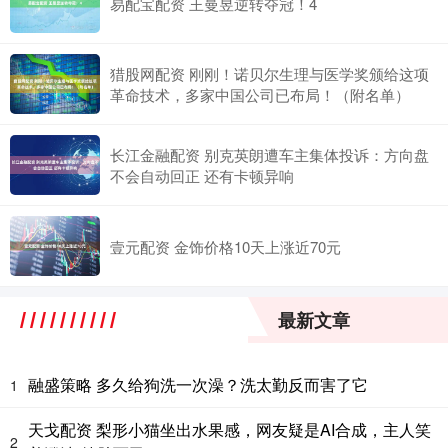
易配宝配资 王曼昱逆转夺冠！4
猎股网配资 刚刚！诺贝尔生理与医学奖颁给这项
革命技术，多家中国公司已布局！（附名单）
长江金融配资 别克英朗遭车主集体投诉：方向盘
不会自动回正 还有卡顿异响
壹元配资 金饰价格10天上涨近70元
最新文章
融盛策略 多久给狗洗一次澡？洗太勤反而害了它
1
天戈配资 梨形小猫坐出水果感，网友疑是AI合成，主人笑
2