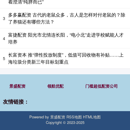
着澄清“纯胖而已”
多多赢配资 古代的老鼠众多，古人是怎样对付老鼠的？除
3
了养猫还有哪些方法？
富捷配资 阳光市北情连长阳，“电小北”走进学校赋能人才
4
培养
长富资本 推“弹性投放制度”，低值可回收物有补贴……上
5
海垃圾分类新三年目标划重点
景盛配资
领航优配
门槛超低配资公司
友情链接：
Powered by
景盛配资
RSS地图
HTML地图
Copyright
© 2023-2025