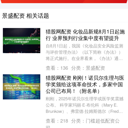
景盛配资 相关话题
猎股网配资 化妆品新规8月1日起施
行 业界预判行业集中度有望提升
自8月1日起，我国《化妆品安全风险监测
与评价管理办法》（以下简称《办法》）
将正式施行。在业界看来，《办法》通过
构建全链条风险监测机制，强化对原料、
查看：
136
分类：
景盛配资
生产、流通各环....
猎股网配资 刚刚！诺贝尔生理与医
学奖颁给这项革命技术，多家中国
公司已布局！（附名单）
刚刚，2025年诺贝尔生理学或医学奖震撼
公布。 科学家玛丽·E·布伦科（Mary E.
Brunkow）、弗雷德·拉姆斯德尔（Fred
Ramsdell）和坂口....
查看：
218
分类：
门槛超低配资公
司