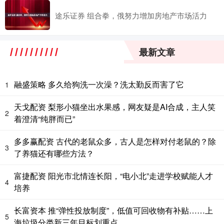
途乐证券 组合拳，俄努力增加房地产市场活力
最新文章
融盛策略 多久给狗洗一次澡？洗太勤反而害了它
1
天戈配资 梨形小猫坐出水果感，网友疑是AI合成，主人笑
2
着澄清“纯胖而已”
多多赢配资 古代的老鼠众多，古人是怎样对付老鼠的？除
3
了养猫还有哪些方法？
富捷配资 阳光市北情连长阳，“电小北”走进学校赋能人才
4
培养
长富资本 推“弹性投放制度”，低值可回收物有补贴……上
5
海垃圾分类新三年目标划重点