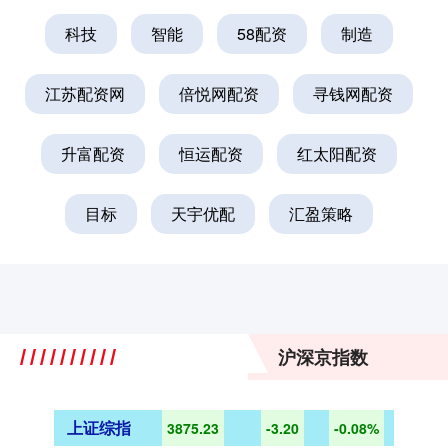
科技
智能
58配资
制造
江苏配资网
倍悦网配资
寻钱网配资
升富配资
恒运配资
红太阳配资
目标
天宇优配
汇盈策略
沪深京指数
上证综指
3875.23
-3.20
-0.08%