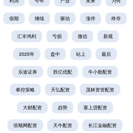
利润
今年
产业
未来
为何
假期
继续
驱动
涨停
终夺
汇丰鸿利
亏损
微信
新规
2025年
盘中
站上
最后
乐途证券
胜亿优配
牛小散配资
拳控策略
天弘配资
茂林资管配资
大财配资
趋势
塞上贷配资
倍顺网配资
天牛配资
长江金融配资