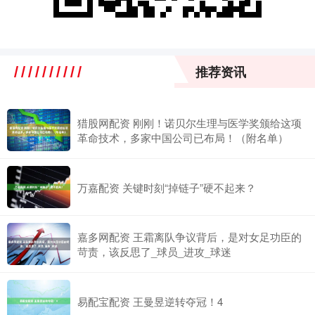
推荐资讯
猎股网配资 刚刚！诺贝尔生理与医学奖颁给这项
革命技术，多家中国公司已布局！（附名单）
万嘉配资 关键时刻“掉链子”硬不起来？
嘉多网配资 王霜离队争议背后，是对女足功臣的
苛责，该反思了_球员_进攻_球迷
易配宝配资 王曼昱逆转夺冠！4