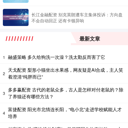
长江金融配资 别克英朗遭车主集体投诉：方向盘
不会自动回正 还有卡顿异响
最新文章
融盛策略 多久给狗洗一次澡？洗太勤反而害了它
1
天戈配资 梨形小猫坐出水果感，网友疑是AI合成，主人笑
2
着澄清“纯胖而已”
多多赢配资 古代的老鼠众多，古人是怎样对付老鼠的？除
3
了养猫还有哪些方法？
富捷配资 阳光市北情连长阳，“电小北”走进学校赋能人才
4
培养