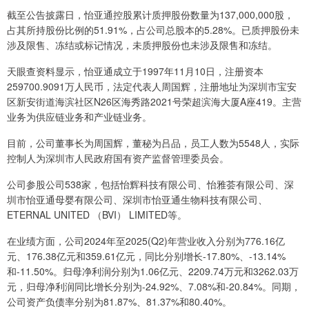
截至公告披露日，怡亚通控股累计质押股份数量为137,000,000股，
占其所持股份比例的51.91%，占公司总股本的5.28%。已质押股份未
涉及限售、冻结或标记情况，未质押股份也未涉及限售和冻结。
天眼查资料显示，怡亚通成立于1997年11月10日，注册资本
259700.9091万人民币，法定代表人周国辉，注册地址为深圳市宝安
区新安街道海滨社区N26区海秀路2021号荣超滨海大厦A座419。主营
业务为供应链业务和产业链业务。
目前，公司董事长为周国辉，董秘为吕品，员工人数为5548人，实际
控制人为深圳市人民政府国有资产监督管理委员会。
公司参股公司538家，包括怡辉科技有限公司、怡雅荟有限公司、深
圳市怡亚通母婴有限公司、深圳市怡亚通生物科技有限公司、
ETERNAL UNITED （BVI） LIMITED等。
在业绩方面，公司2024年至2025(Q2)年营业收入分别为776.16亿
元、176.38亿元和359.61亿元，同比分别增长-17.80%、-13.14%
和-11.50%。归母净利润分别为1.06亿元、2209.74万元和3262.03万
元，归母净利润同比增长分别为-24.92%、7.08%和-20.84%。同期，
公司资产负债率分别为81.87%、81.37%和80.40%。