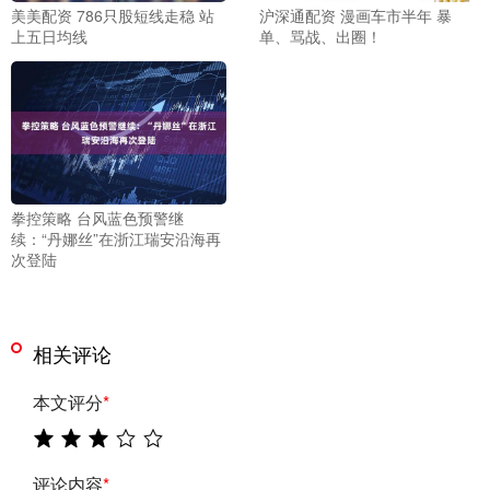
美美配资 786只股短线走稳 站
沪深通配资 漫画车市半年 暴
上五日均线
单、骂战、出圈！
拳控策略 台风蓝色预警继
续：“丹娜丝”在浙江瑞安沿海再
次登陆
相关评论
本文评分
*
评论内容
*