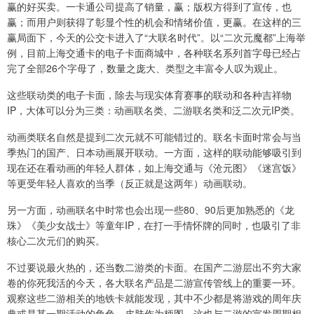
赢的好买卖。一卡通公司提高了销量，赢；版权方得到了宣传，也
赢；而用户则获得了彰显个性的机会和情绪价值，更赢。在这样的三
赢局面下，今天的公交卡进入了“大联名时代”。以“二次元魔都”上海举
例，目前上海交通卡的电子卡面商城中，各种联名系列首字母已经占
完了全部26个字母了，数量之庞大、类型之丰富令人叹为观止。
这些联动类的电子卡面，除去与现实体育赛事的联动和各种吉祥物
IP，大体可以分为三类：动画联名类、二游联名类和泛二次元IP类。
动画类联名自然是提到二次元就不可能错过的。联名卡面时常会与当
季热门的国产、日本动画展开联动。一方面，这样的联动能够吸引到
现在还在看动画的年轻人群体，如上海交通与《沧元图》《迷宫饭》
等更受年轻人喜欢的当季（反正就是这两年）动画联动。
另一方面，动画联名中时常也会出现一些80、90后更加熟悉的《龙
珠》《美少女战士》等童年IP，在打一手情怀牌的同时，也吸引了非
核心二次元们的购买。
不过要说最火热的，还当数二游类的卡面。在国产二游层出不穷大家
卷的你死我活的今天，各大联名产品是二游宣传管线上的重要一环。
观察这些二游相关的地铁卡就能发现，其中不少都是将游戏的周年庆
典或是某一期活动的角色、皮肤作为柄图，这也与二游的宣发周期相