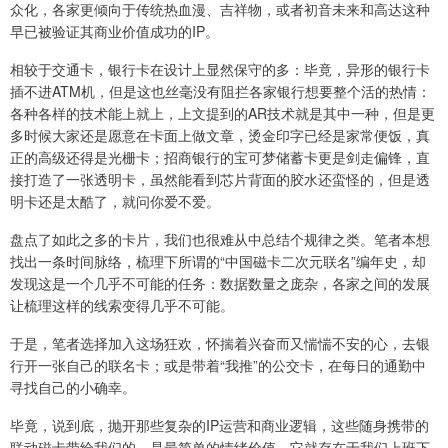
众化，各家更倾向于传统热血漫、吉祥物，或者初音未来和高达这种
早已被验证其商业价值成功的IP。
相较于交通卡，银行卡在设计上显然保守的多：毕竟，异形的银行卡
插不进ATM机，但是这也丝毫没有阻拦各家银行想要整个活的热情：
各种各样的技术能上就上，上文提到的AR技术就是其中一种，但是更
多时候大家还是愿意在卡面上做文章，烫金印字已经是家常便饭，真
正的高级还得是光栅卡；招商银行的宝可梦储蓄卡更是剑走偏锋，直
接打造了一张透明卡，虽然能看到芯片背面的胶水还蛮怪的，但是透
明卡还是太酷了，就问你爱不爱。
盘点了如此之多的卡片，我们也很难从中总结个规律之类。笔者本想
找出一条时间脉络，梳理下所谓的“中国磁卡二次元联名”编年史，却
发现这是一个几乎不可能的任务：数据数量之庞杂，各家之间的发展
让梳理这样的线索变得几乎不可能。
于是，笔者选择加入这场狂欢，怀揣着兴奋而又惴惴不安的心，去银
行开一张自己的联名卡；或是带着“我推”的公交卡，在每日的通勤中
寻找自己的小确幸。
毕竟，说到底，抛开那些复杂的IP运营和商业逻辑，这些随身携带的
联动磁卡带给我们的，是最简单的情绪价值。它就存在于我们上班下