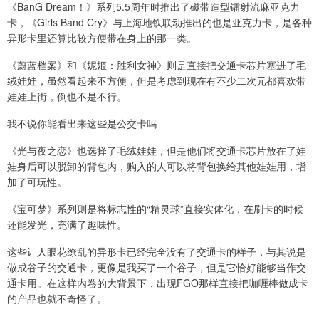
《BanG Dream！》系列5.5周年时推出了磁带造型镭射流麻亚克力
卡，《Girls Band Cry》与上海地铁联动推出的也是亚克力卡，是各种
异形卡里还算比较方便带在身上的那一类。
《蔚蓝档案》和《妮姬：胜利女神》则是直接把交通卡芯片塞进了毛
绒娃娃，虽然看起来不方便，但是考虑到现在有不少二次元都喜欢带
娃娃上街，倒也不是不行。
我不说你能看出来这些是公交卡吗
《光与夜之恋》也选择了毛绒娃娃，但是他们将交通卡芯片放在了娃
娃身后可以脱卸的背包内，购入的人可以将背包换给其他娃娃用，增
加了可玩性。
《宝可梦》系列则是将标志性的“精灵球”直接实体化，在刷卡的时候
还能发光，充满了趣味性。
这些让人眼花缭乱的异形卡已经完全没有了交通卡的样子，与其说是
做成谷子的交通卡，更像是我买了一个谷子，但是它恰好能够当作交
通卡用。在这样内卷的大背景下，出现FGO那样直接把咖喱棒做成卡
的产品也就不奇怪了。