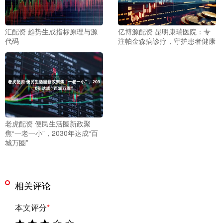
汇配资 趋势生成指标原理与源
亿博源配资 昆明康瑞医院：专
代码
注帕金森病诊疗，守护患者健康
老虎配资 便民生活圈新政聚
焦“一老一小”，2030年达成“百
城万圈”
相关评论
本文评分
*