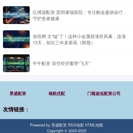
亿博源配资 昆明康瑞医院：专注帕金森病诊疗，
守护患者健康
加倍网 太“锰”了！这种小金属迎涨价风暴，连涨
13天，创出三年多新高（附股）
牛牛配资 深空经济蓄势“飞天”
景盛配资
领航优配
门槛超低配资公司
友情链接：
Powered by
景盛配资
RSS地图
HTML地图
Copyright
© 2023-2025