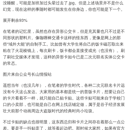
没睡醒，可能是加班加过头晕过去了.jpg。但是上述场景并不是什么
幻觉，现在这样的事随时都可能发生在你身边，你也可能是下一个。
展开剩余93%
在笔者的记忆里，虽然也存在异形公交卡，但是充其量也只不过是不
同形状的塑料片。像咖喱棒交通卡这样的怪东西，更像是网上的那
些“域外大能”的自制手工。比如曾有大学生将自己的饭卡磁芯取出来
粘在了火花棱镜上，每次刷卡，饭卡都会直接变成光（也没有）。刷
了刷社交媒体才发现，这样的异形卡如今已是二次元联名实体公交卡
的常态。
图片来自公众号长山情报站
遥想当年（也没几年），在笔者的学生时代，各种二次元联名卡片远
没有今天这么发达。大家用的基本都是统一的普版卡片，想要让自己
的卡片看着不一样，就只能自己贴卡贴。这些卡贴可能来自于学校门
口的小卖部，也可能是自己在网上找店铺定做，属于是谷子经济发展
壮大前那个动画周边大盗版时代的经典时尚小垃圾。
不过卡贴的缺点也很明显，这东西总归和卡片之间存在着那么一点公
差。要是手一抖贴歪了，就等着起边吧。那时候大家想，如果有官方