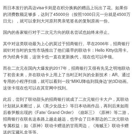
而日本发行的高达visa卡则是在积分换购的赠品上玩出了花。如果你
的消费数额足够多，达到了45000分（按照1000日元一分就是4500万
日元），就可以拿到大河原邦男亲笔签名的复制原画一份。
国内的各家银行对于二次元方向的联名尝试也始终未停止。
其中对这类联动最为上心的莫过于招商银行。早在2006年，招商银行
就针对当时的女性市场推出了他们最早的联动卡：Hello Kitty信用卡。
作为经典卡面，这张卡也一直在更新换代，现在也可以申领。
而在二次元在国内大爆发的2017年，招商银行又很有先见之明地联动
了初音未来，并在联动卡上用上了当时正时兴的全新技术：AR。通过
专用的小程序扫描，就可以看到一段“MIKU降临到我身边”的3D动画。
这张卡现在也可以在其官网中找到。
此后，尝到了联动甜头的招商银行就成了二次元银行卡大户，其联动
计划就从未断过，从《美少女战士》等日本动画作品，再到后来如雨
后春笋般出现的《Fate/ Grand Order》《崩坏三》《原神》等二游，
招商银行在联名这条路上越走越远，也学会了日本那边的二次元联动
专属权益：如《原神》联动卡赠送的甘雨周边，《海贼王》联动卡赠
送的宝藏礼盒等等。