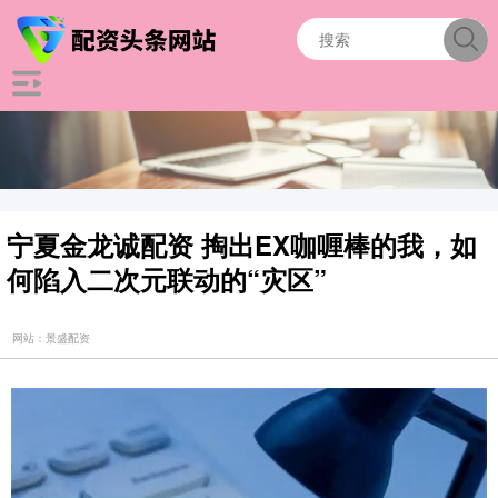
宁夏金龙诚配资 掏出EX咖喱棒的我，如
何陷入二次元联动的“灾区”
网站：景盛配资