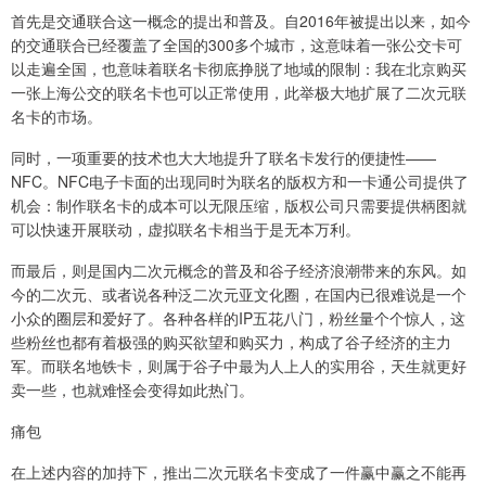
首先是交通联合这一概念的提出和普及。自2016年被提出以来，如今
的交通联合已经覆盖了全国的300多个城市，这意味着一张公交卡可
以走遍全国，也意味着联名卡彻底挣脱了地域的限制：我在北京购买
一张上海公交的联名卡也可以正常使用，此举极大地扩展了二次元联
名卡的市场。
同时，一项重要的技术也大大地提升了联名卡发行的便捷性——
NFC。NFC电子卡面的出现同时为联名的版权方和一卡通公司提供了
机会：制作联名卡的成本可以无限压缩，版权公司只需要提供柄图就
可以快速开展联动，虚拟联名卡相当于是无本万利。
而最后，则是国内二次元概念的普及和谷子经济浪潮带来的东风。如
今的二次元、或者说各种泛二次元亚文化圈，在国内已很难说是一个
小众的圈层和爱好了。各种各样的IP五花八门，粉丝量个个惊人，这
些粉丝也都有着极强的购买欲望和购买力，构成了谷子经济的主力
军。而联名地铁卡，则属于谷子中最为人上人的实用谷，天生就更好
卖一些，也就难怪会变得如此热门。
痛包
在上述内容的加持下，推出二次元联名卡变成了一件赢中赢之不能再